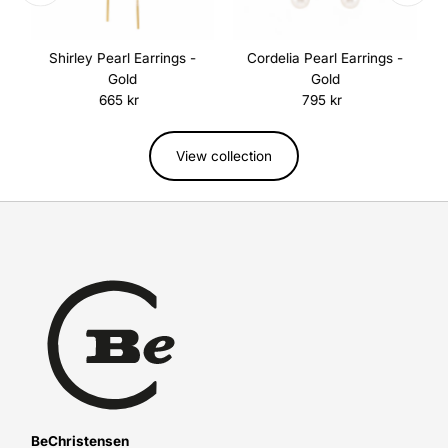
z
Shirley Pearl Earrings -
Cordelia Pearl Earrings -
Gold
Gold
665 kr
Regular
795 kr
Regular
Price
Price
View collection
BeChristensen