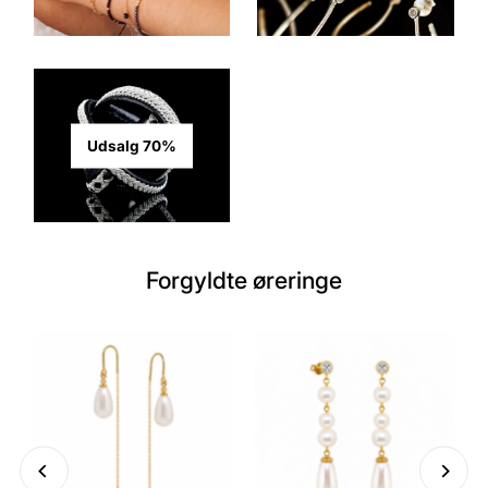
Udsalg 70%
Forgyldte øreringe