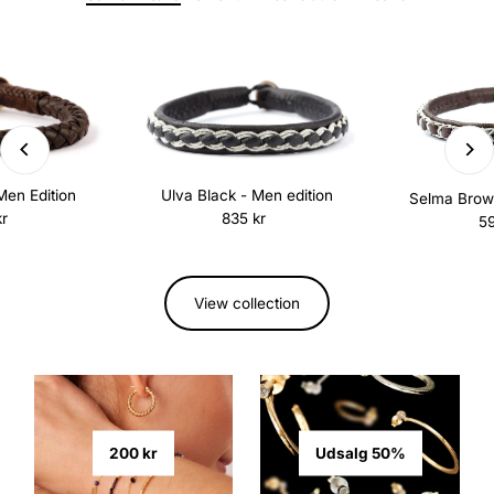
Men Edition
Ulva Black - Men edition
Selma Brown
r
egular
835 kr
Regular
59
rice
Price
View collection
200 kr
Udsalg 50%