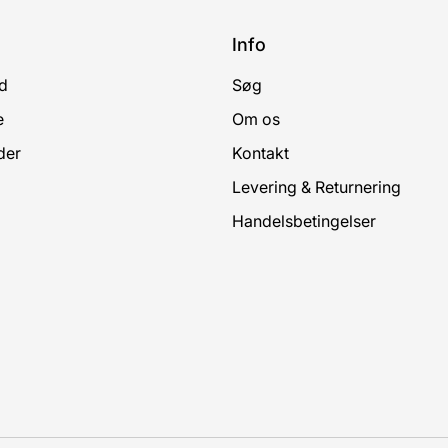
Info
d
Søg
e
Om os
der
Kontakt
Levering & Returnering
Handelsbetingelser