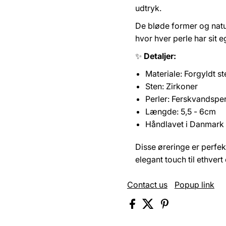
udtryk.
De bløde former og natur
hvor hver perle har sit 
✨
Detaljer:
Materiale: Forgyldt st
Sten: Zirkoner
Perler: Ferskvandsper
Længde: 5,5 - 6cm
Håndlavet i Danmark
Disse øreringe er perfekt
elegant touch til ethvert 
Contact us
Popup link