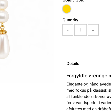
Color:
Gold
Quantity
-
+
Details
Forgyldte øreringe 
Elegante og håndlavede ø
med fokus på klassisk s
af funklende zirkoner øv
ferskvandsperler i varie
afsluttes med en dråbefo