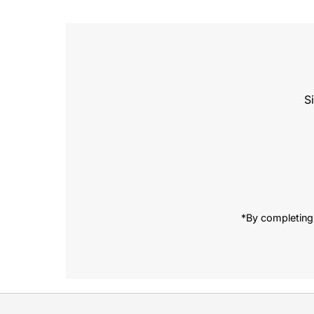
S
Enter
Email
Address
*By completing 