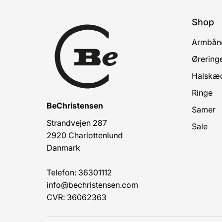
Shop
Armbån
Ørering
Halskæ
Ringe
BeChristensen
Samer
Strandvejen 287
Sale
2920 Charlottenlund
Danmark
Telefon: 36301112
info@bechristensen.com
CVR: 36062363