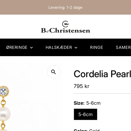
Levering: 1-2 dage
ØRERINGE
HALSKÆDER
RINGE
SAME
Cordelia Pearl
Regular
795 kr
Price
Size:
5-6cm
5-6cm