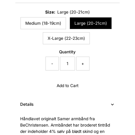
Price
Size:
Large (20-21cm)
Medium (18-19cm)
Large (20-21cm)
X-Large (22-23cm)
Quantity
-
+
Add to Cart
Details
Håndlavet originalt Samer armbånd fra
BeChristensen. Armbåndet har broderet tintråd
der indeholder 4% sølv på blødt skind og en