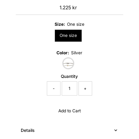
1.225 kr
Regular
Price
Size:
One size
One size
Color:
Silver
Quantity
-
+
Add to Cart
Details