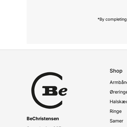
*By completing 
Shop
Armbån
Ørering
Halskæ
Ringe
BeChristensen
Samer