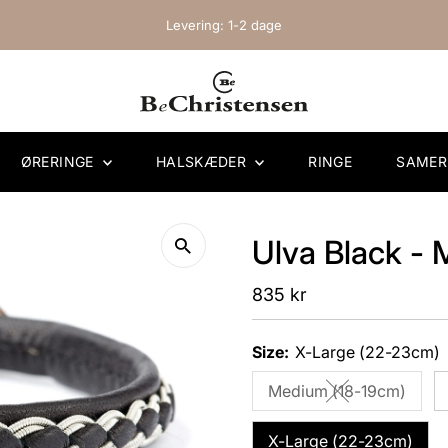
Levering: 1-2 dage
ØRERINGE
HALSKÆDER
RINGE
SAME
Ulva Black - 
Regular
835 kr
Price
Size:
X-Large (22-23cm)
Medium (18-19cm)
Variant sold ou
X-Large (22-23cm)