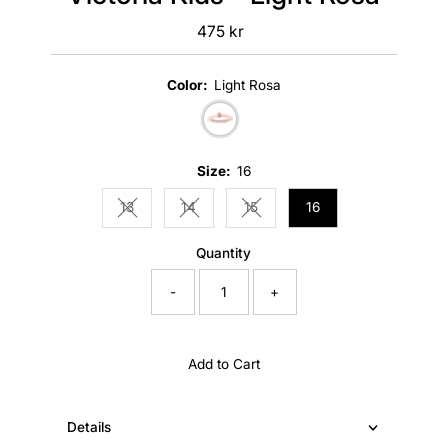
475 kr
Regular
Price
Color:
Light Rosa
Size:
16
13
14
15
16
Variant sold out or unavailable
Variant sold out or unavailable
Variant sold out or unavailable
Quantity
-
+
Add to Cart
Details