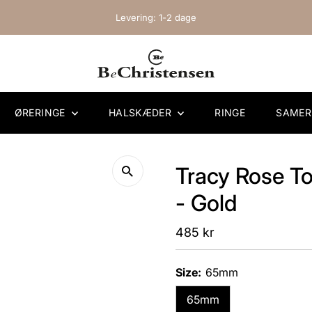
Levering: 1-2 dage
ØRERINGE
HALSKÆDER
RINGE
SAME
Tracy Rose To
- Gold
Regular
485 kr
Price
Size:
65mm
65mm