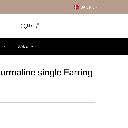
Currency
DKK Kr.
0
R
SALE
urmaline single Earring