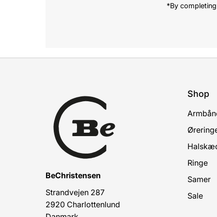
*By completing 
Shop
Armbån
Ørering
Halskæ
Ringe
BeChristensen
Samer
Strandvejen 287
Sale
2920 Charlottenlund
Danmark