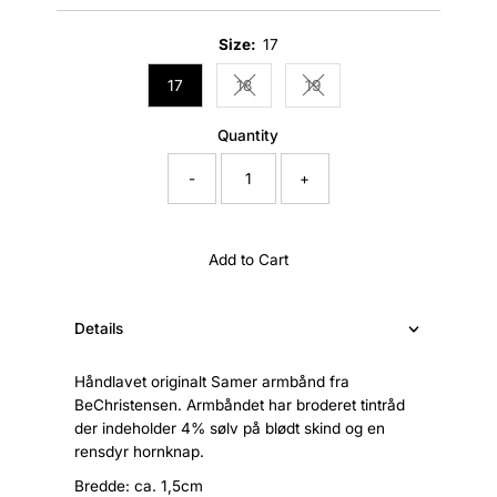
Price
Size:
17
17
18
19
Variant sold out or unavailable
Variant sold out or unavail
Quantity
-
+
Add to Cart
Details
Håndlavet originalt Samer armbånd fra
BeChristensen. Armbåndet har broderet tintråd
der indeholder 4% sølv på blødt skind og en
rensdyr hornknap.
Bredde: ca. 1,5cm