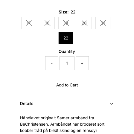
Price
Size:
22
17
18
19
20
21
Variant sold out or unavailable
Variant sold out or unavailable
Variant sold out or unavailable
Variant sold out or unavail
Variant sold out 
22
Quantity
-
+
Add to Cart
Details
Håndlavet originalt Samer armbånd fra
BeChristensen. Armbåndet har broderet sort
kobber tråd på blødt skind og en rensdyr