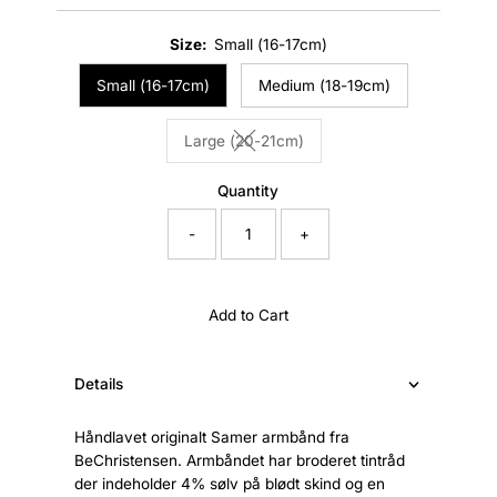
Price
Size:
Small (16-17cm)
Small (16-17cm)
Medium (18-19cm)
Large (20-21cm)
Variant sold out or unavailable
Quantity
-
+
Add to Cart
Details
Håndlavet originalt Samer armbånd fra
BeChristensen. Armbåndet har broderet tintråd
der indeholder 4% sølv på blødt skind og en