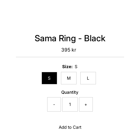
Sama Ring - Black
395 kr
Regular
Price
Size:
S
S
M
L
Quantity
-
+
Add to Cart