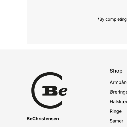
*By completing 
Shop
Armbån
Ørering
Halskæ
Ringe
BeChristensen
Samer