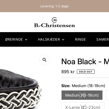
Levering: 1-2 dage
ØRERINGE
HALSKÆDER
RINGE
SAME
Noa Black - M
Regular
895 kr
SOLD OUT
Price
Size:
Medium (18-19cm)
Medium (18-19cm)
Variant sold ou
X-Large (22-23cm)
Variant sold ou