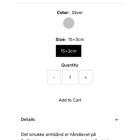
Price
Color:
Silver
Size:
15+3cm
15+3cm
Quantity
-
+
Add to Cart
Details
Det smukke armbånd er håndlavet på