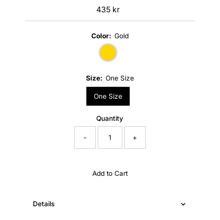
435 kr
Regular
Price
Color:
Gold
Size:
One Size
One Size
Quantity
-
+
Add to Cart
Details