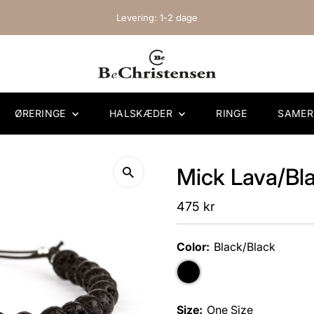
Levering: 1-2 dage
ØRERINGE
HALSKÆDER
RINGE
SAME
Mick Lava/Bl
Regular
475 kr
Price
Color:
Black/Black
Size:
One Size