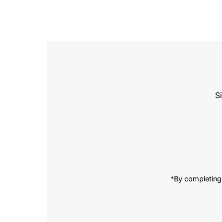
S
Enter
Email
Address
*By completing 