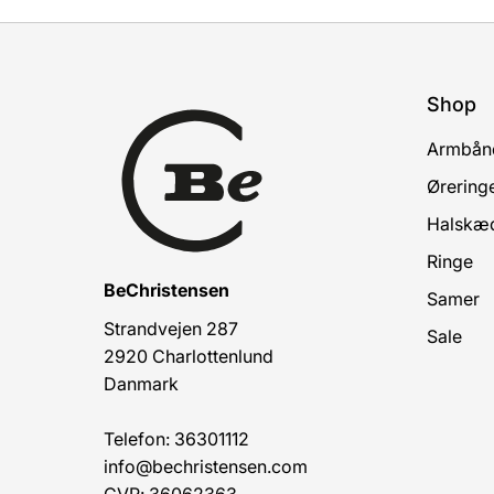
Shop
Armbån
Ørering
Halskæ
Ringe
BeChristensen
Samer
Strandvejen 287
Sale
2920 Charlottenlund
Danmark
Telefon: 36301112
info@bechristensen.com