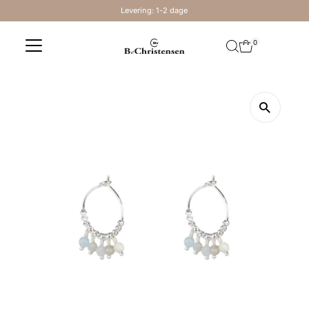
Levering: 1-2 dage
Skip to content
0