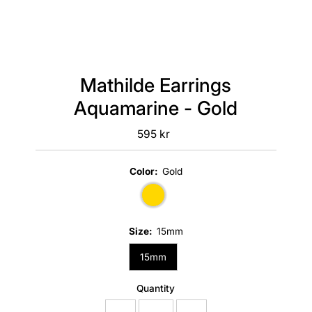
Mathilde Earrings
Aquamarine - Gold
595 kr
Regular
Price
Color:
Gold
Size:
15mm
15mm
Quantity