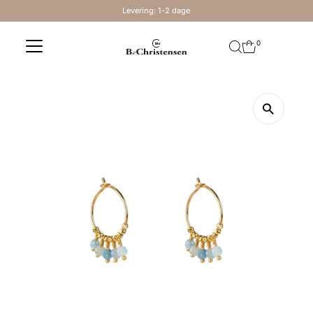
Levering: 1-2 dage
Skip to content
0