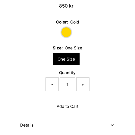
850 kr
Regular
Price
Color:
Gold
Size:
One Size
One Size
Quantity
-
+
Add to Cart
Details