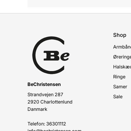
Shop
Armbån
Ørering
Halskæ
Ringe
BeChristensen
Samer
Strandvejen 287
Sale
2920 Charlottenlund
Danmark
Telefon: 36301112