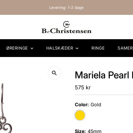
Levering: 1-2 dage
ØRERINGE
HALSKÆDER
RINGE
SAME
Mariela Pearl 
Regular
575 kr
Price
Color:
Gold
Size:
45mm