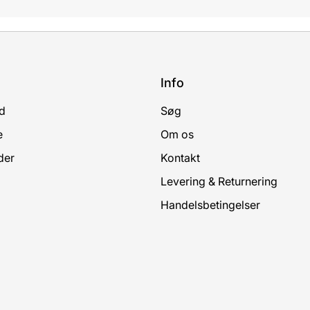
Info
d
Søg
e
Om os
der
Kontakt
Levering & Returnering
Handelsbetingelser