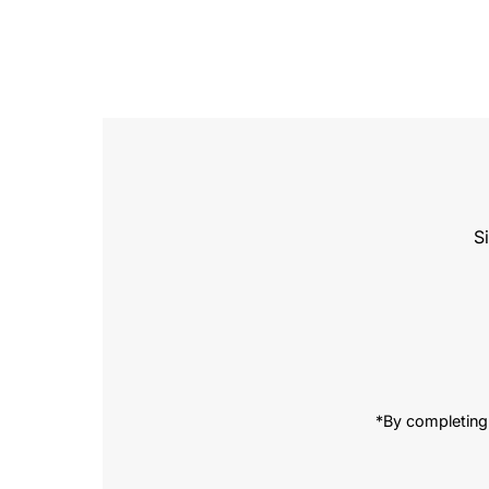
S
Enter
Email
Address
*By completing 