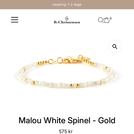
Levering: 1-2 dage
Skip to content
0
Malou White Spinel - Gold
575 kr
Regular