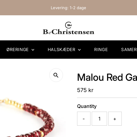
Levering: 1-2 dage
ØRERINGE
HALSKÆDER
RINGE
SAME
Malou Red Ga
Regular
575 kr
Price
Quantity
-
+