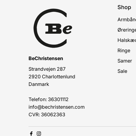
Shop
Armbån
Ørering
Halskæ
Ringe
BeChristensen
Samer
Strandvejen 287
Sale
2920 Charlottenlund
Danmark
Telefon: 36301112
info@bechristensen.com
CVR: 36062363