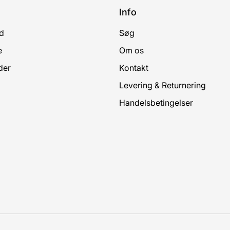
Info
d
Søg
e
Om os
der
Kontakt
Levering & Returnering
Handelsbetingelser