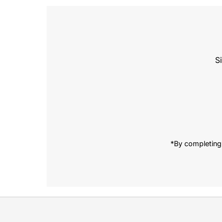
S
Enter
Email
Address
*By completing 