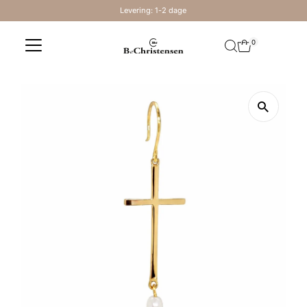
Levering: 1-2 dage
Skip to content
0