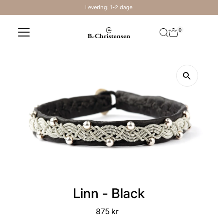
Levering: 1-2 dage
Skip to content
0
Linn - Black
875 kr
Regular