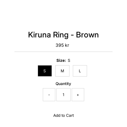
Kiruna Ring - Brown
395 kr
Regular
Price
Size:
S
S
M
L
Quantity
-
+
Add to Cart