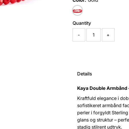
Color:
Gold
Quantity
-
+
Details
Kaya Double Armbånd –
Kraftfuld elegance i do
sofistikeret armbånd fac
perler i forgyldt Sterli
glans og struktur – perfe
stadig stilrent udtryk.