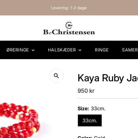
Levering: 1-2 dage
ØRERINGE
HALSKÆDER
RINGE
SAME
Kaya Ruby Ja
Regular
950 kr
Price
Size:
33cm.
33cm.