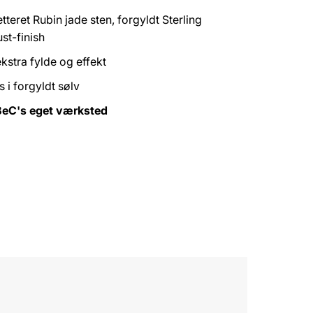
eret Rubin jade sten, forgyldt Sterling
st-finish
kstra fylde og effekt
 i forgyldt sølv
BeC's eget værksted