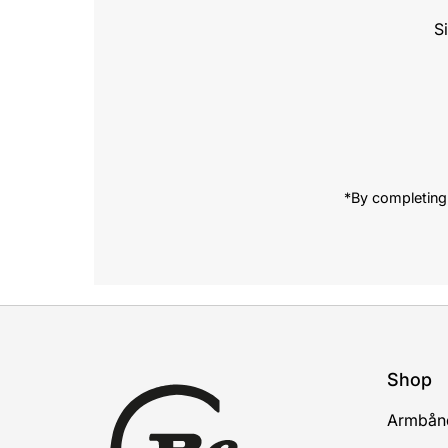
S
Enter
Email
Address
*By completing 
Shop
Armbån