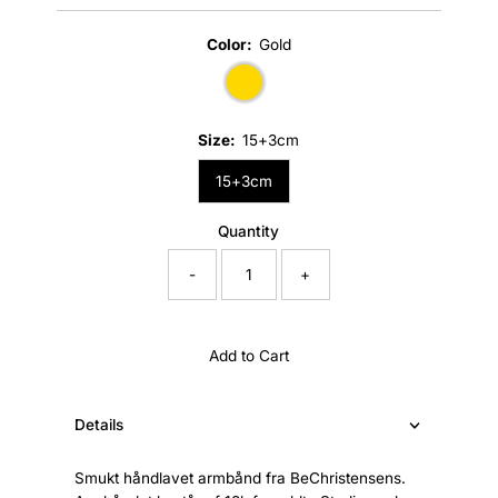
Price
Color:
Gold
Size:
15+3cm
15+3cm
Quantity
-
+
Add to Cart
Details
Smukt håndlavet armbånd fra BeChristensens.