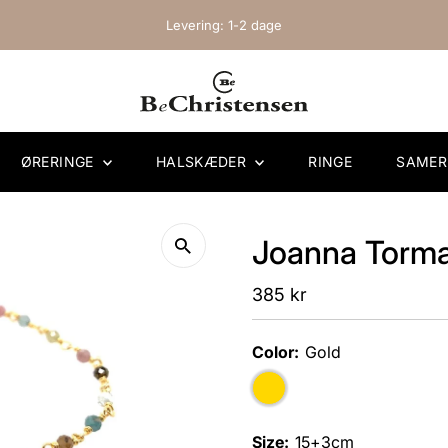
Levering: 1-2 dage
ØRERINGE
HALSKÆDER
RINGE
SAME
Joanna Tormal
Regular
385 kr
Price
Color:
Gold
Size:
15+3cm