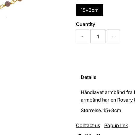
15+3cm
Quantity
-
+
Details
Håndlavet armbånd fra B
armbånd har en Rosary
Størrelse: 15+3cm
Contact us
Popup link