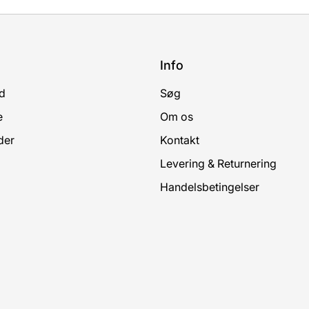
Info
d
Søg
e
Om os
der
Kontakt
Levering & Returnering
Handelsbetingelser