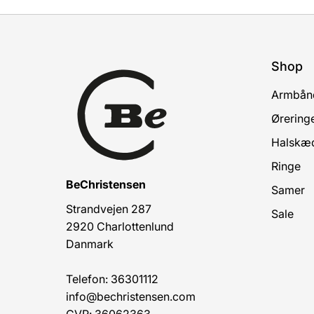
Shop
Armbån
Ørering
Halskæ
Ringe
BeChristensen
Samer
Strandvejen 287
Sale
2920 Charlottenlund
Danmark
Telefon: 36301112
info@bechristensen.com