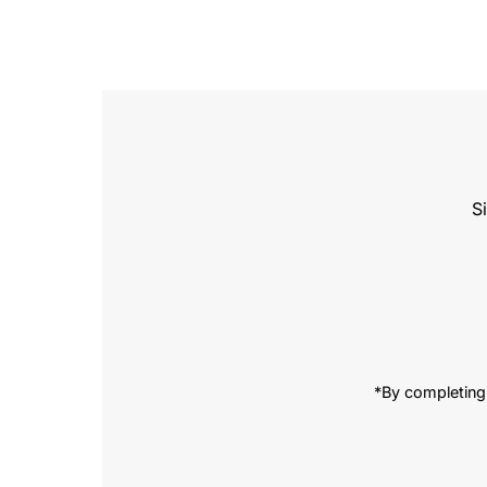
S
Enter
Email
Address
*By completing 