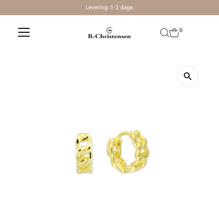
Levering: 1-2 dage
Skip to content
0