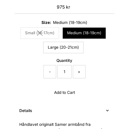
975 kr
Regular
Price
Size:
Medium (18-19cm)
Small (16-17cm)
Medium (18-19cm)
Variant sold out or unavailable
Large (20-21cm)
Quantity
-
+
Add to Cart
Details
Håndlavet originalt Samer armbånd fra