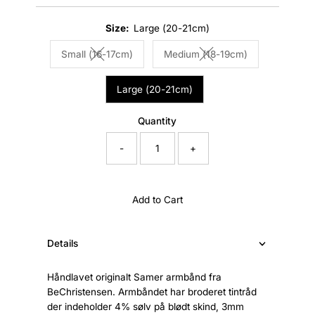
Price
Size:
Large (20-21cm)
Small (16-17cm)
Medium (18-19cm)
Variant sold out or unavailable
Variant sold out or unava
Large (20-21cm)
Quantity
-
+
Add to Cart
Details
Håndlavet originalt Samer armbånd fra
BeChristensen. Armbåndet har broderet tintråd
der indeholder 4% sølv på blødt skind, 3mm