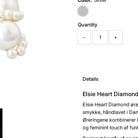
Color:
Silver
Quantity
-
+
Details
Elsie Heart Diamond 
Elsie Heart Diamond ører
smykke, håndlavet i Da
Øreringene kombinerer k
og feminint touch af fu