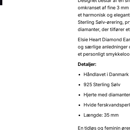
Designet består af en 
omkranset af fine 3 mm
et harmonisk og elegan
Sterling Sølv-ørering, 
diamanter, der tilfører et
Elsie Heart Diamond Earr
og særlige anledninger 
et personligt smykkeloo
Detaljer:
Håndlavet i Danmark
925 Sterling Sølv
Hjerte med diamante
Hvide ferskvandsper
Længde: 35 mm
En tidløs og feminin ør