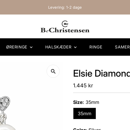
Levering: 1-2 dage
ØRERINGE
HALSKÆDER
RINGE
SAME
Elsie Diamond
Regular
1.445 kr
Price
Size:
35mm
35mm