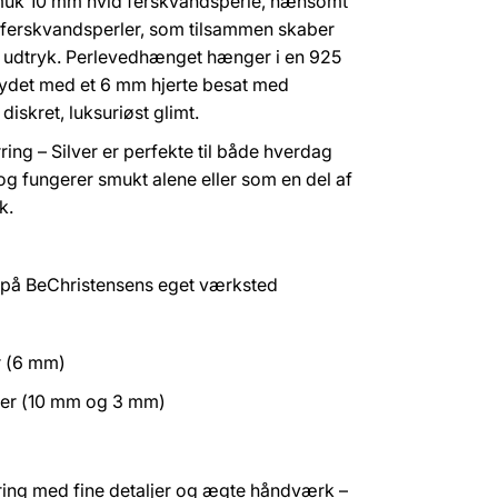
smuk 10 mm hvid ferskvandsperle, nænsomt
 ferskvandsperler, som tilsammen skaber
t udtryk. Perlevedhænget hænger i en 925
prydet med et 6 mm hjerte besat med
 diskret, luksuriøst glimt.
ing – Silver er perfekte til både hverdag
og fungerer smukt alene eller som en del af
k.
 på BeChristensens eget værksted
r (6 mm)
ler (10 mm og 3 mm)
ering med fine detaljer og ægte håndværk –