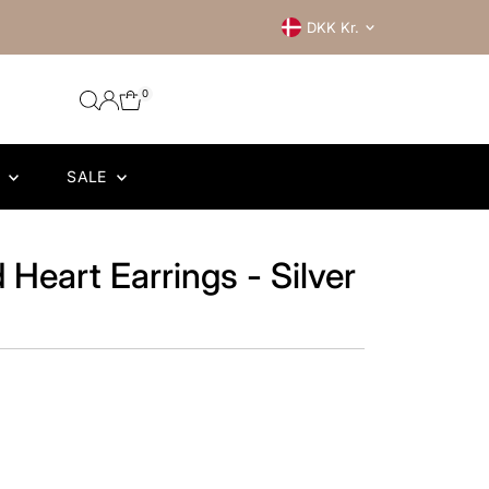
Currency
DKK Kr.
0
R
SALE
 Heart Earrings - Silver