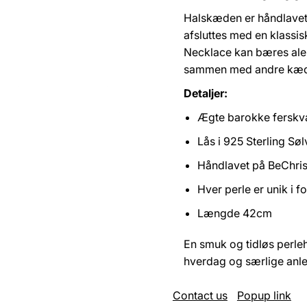
Halskæden er håndlavet
afsluttes med en klassisk
Necklace kan bæres alene
sammen med andre kæder
Detaljer:
Ægte barokke ferskv
Lås i 925 Sterling Søl
Håndlavet på BeChri
Hver perle er unik i 
Længde 42cm
En smuk og tidløs perleh
hverdag og særlige anle
Contact us
Popup link