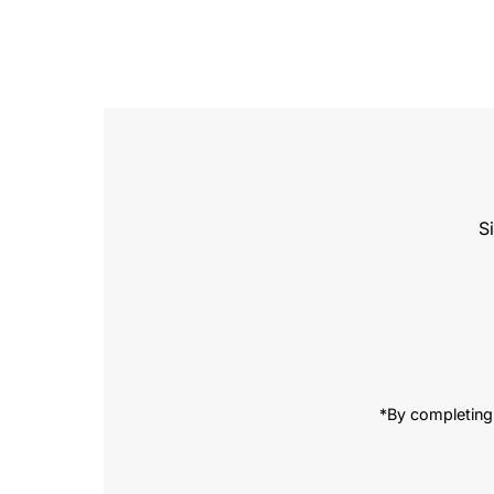
S
Enter
Email
Address
*By completing 