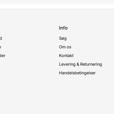
Info
d
Søg
e
Om os
der
Kontakt
Levering & Returnering
Handelsbetingelser