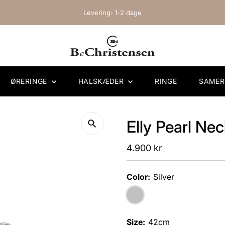
Levering: 1-2 dage
ØRERINGE
HALSKÆDER
RINGE
SAME
Elly Pearl Nec
Regular
4.900 kr
Price
Color:
Silver
Size:
42cm