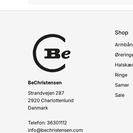
Shop
Armbån
Ørering
Halskæ
Ringe
BeChristensen
Samer
Strandvejen 287
Sale
2920 Charlottenlund
Danmark
Telefon: 36301112
info@bechristensen.com