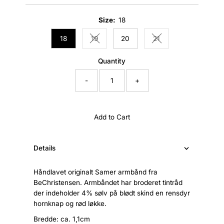
Price
Size:
18
18
19
20
21
Variant sold out or unavailable
Variant sold out or un
Quantity
-
+
Add to Cart
Details
Håndlavet originalt Samer armbånd fra
BeChristensen. Armbåndet har broderet tintråd
der indeholder 4% sølv på blødt skind en rensdyr
hornknap og rød løkke.
Bredde: ca. 1,1cm