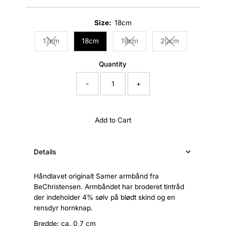
Price
Size:
18cm
17cm
18cm
19cm
20cm
Variant sold out or unavailable
Variant sold out or unavailable
Variant sold out o
Quantity
-
+
Add to Cart
Details
Håndlavet originalt Samer armbånd fra
BeChristensen. Armbåndet har broderet tintråd
der indeholder 4% sølv på blødt skind og en
rensdyr hornknap.
Bredde: ca. 0,7 cm