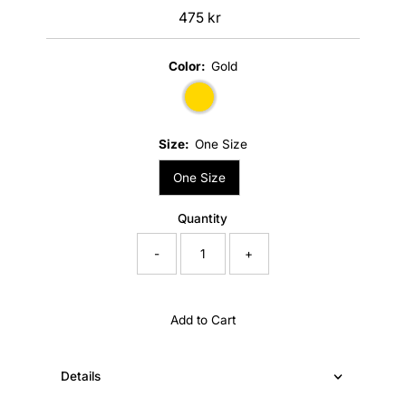
475 kr
Regular
Price
Color:
Gold
Size:
One Size
One Size
Quantity
-
+
Add to Cart
Details