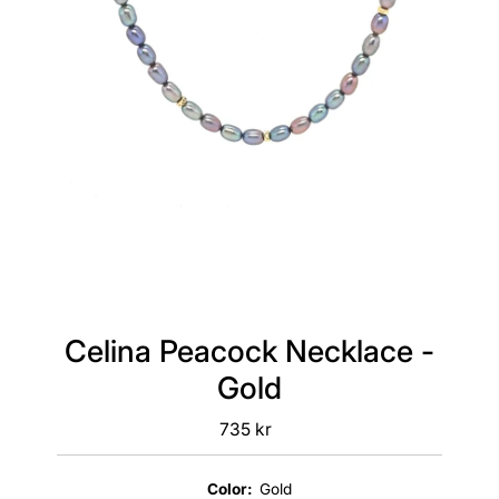
Celina Peacock Necklace -
Gold
735 kr
Regular
Price
Color:
Gold