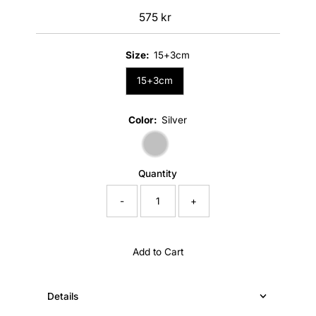
575 kr
Regular
Price
Size:
15+3cm
15+3cm
Color:
Silver
Quantity
-
+
Add to Cart
Details