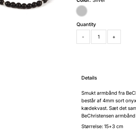
Color:
Silver
Quantity
-
+
Details
Smukt armbånd fra BeCh
består af 4mm sort onyx
kædekvast. Sæt det sam
BeChristensen armbånd fo
Størrelse: 15+3 cm