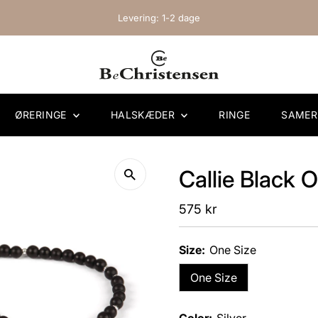
Levering: 1-2 dage
ØRERINGE
HALSKÆDER
RINGE
SAME
Callie Black O
Regular
575 kr
Price
Size:
One Size
One Size