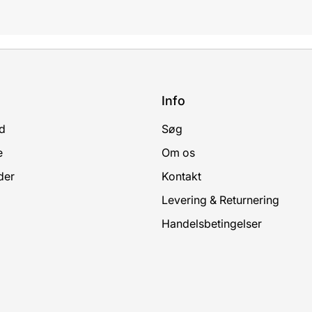
Info
d
Søg
e
Om os
der
Kontakt
Levering & Returnering
Handelsbetingelser