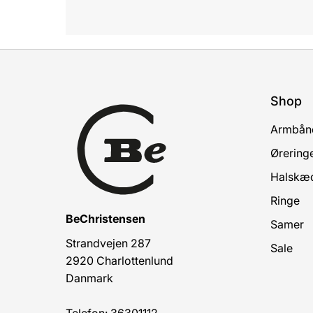
Shop
Armbån
Ørering
Halskæ
Ringe
BeChristensen
Samer
Strandvejen 287
Sale
2920 Charlottenlund
Danmark