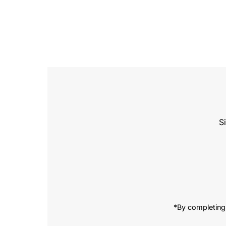
S
Enter
Email
Address
*By completing 