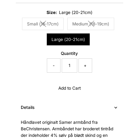
Price
Size:
Large (20-21cm)
Small (16-17cm)
Medium (18-19cm)
Variant sold out or unavailable
Variant sold out or unava
Large (20-21cm)
Quantity
-
+
Add to Cart
Details
Håndlavet originalt Samer armbånd fra
BeChristensen. Armbåndet har broderet tintråd
der indeholder 4% sølv på blødt skind og en