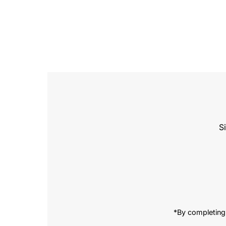
S
Enter
Email
Address
*By completing 