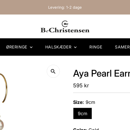
Levering: 1-2 dage
ØRERINGE
HALSKÆDER
RINGE
SAME
Aya Pearl Ear
Regular
595 kr
Price
Size:
9cm
9cm