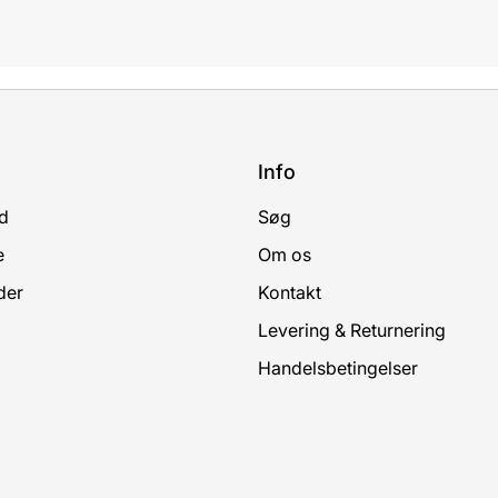
Info
d
Søg
e
Om os
der
Kontakt
Levering & Returnering
Handelsbetingelser