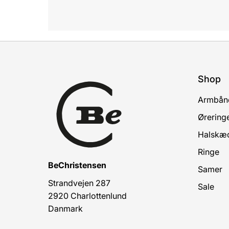
Shop
Armbån
Ørering
Halskæ
Ringe
BeChristensen
Samer
Strandvejen 287
Sale
2920 Charlottenlund
Danmark