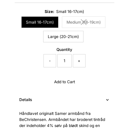
Price
Size:
Small 16-17cm)
Small 16-17cm)
Medium (18-19cm)
Variant sold out or unava
Large (20-21cm)
Quantity
-
+
Add to Cart
Details
Håndlavet originalt Samer armbånd fra
BeChristensen. Armbåndet har broderet tintråd
der indeholder 4% sølv på blødt skind og en