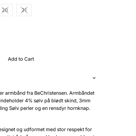
20
21
vailable
Variant sold out or unavailable
Variant sold out or unavailable
Add to Cart
mer armbånd fra BeChristensen. Armbåndet
r indeholder 4% sølv på blødt skind, 3mm
rling Sølv perler og en rensdyr hornknap.
esignet og udformet med stor respekt for