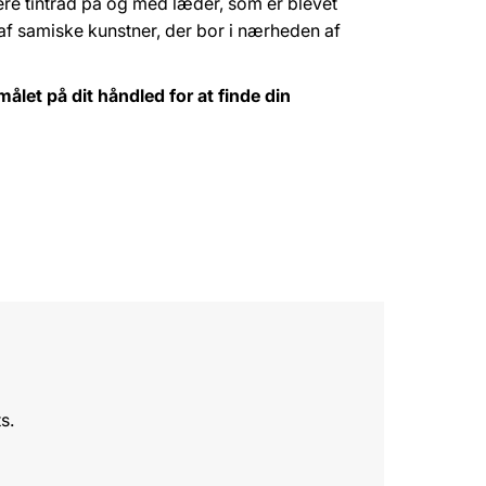
ere tintråd på og med læder, som er blevet
 af samiske kunstner, der bor i nærheden af
målet på dit håndled for at finde din
s.