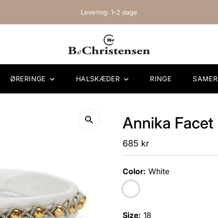
Levering: 1-2 dage
ØRERINGE
HALSKÆDER
RINGE
SAME
Annika Facet
Regular
685 kr
Price
Color:
White
Size:
18