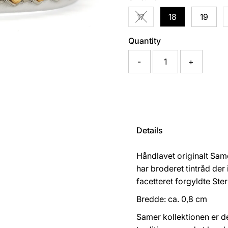
17
18
19
Variant sold out or una
Quantity
-
+
Details
Håndlavet originalt Sa
har broderet tintråd de
facetteret forgyldte Ste
Bredde: ca. 0,8 cm
Samer kollektionen er d