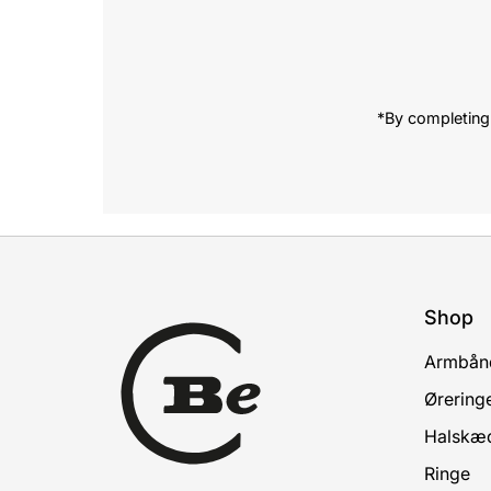
Email
Address
*By completing 
Shop
Armbån
Ørering
Halskæ
Ringe