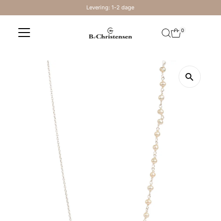
Levering: 1-2 dage
Skip to content
0