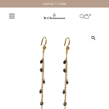
Levering: 1-2 dage
Skip to content
0