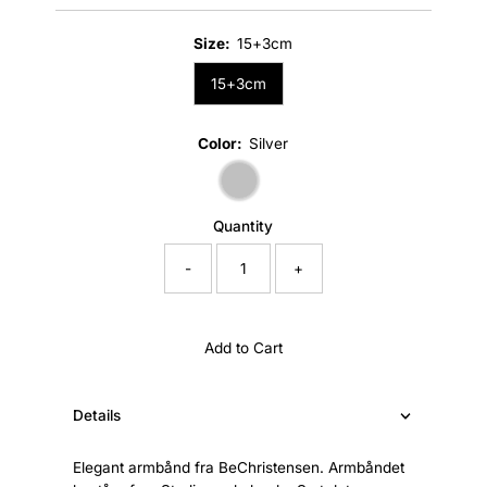
Price
Size:
15+3cm
15+3cm
Color:
Silver
Quantity
-
+
Add to Cart
Details
Elegant armbånd fra BeChristensen. Armbåndet