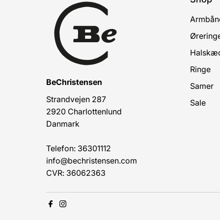
Armbån
Ørering
Halskæ
Ringe
BeChristensen
Samer
Strandvejen 287
Sale
2920 Charlottenlund
Danmark
Telefon: 36301112
info@bechristensen.com
CVR: 36062363