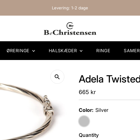
Levering: 1-2 dage
ØRERINGE
HALSKÆDER
RINGE
SAME
Adela Twisted
Regular
665 kr
Price
Color:
Silver
Quantity