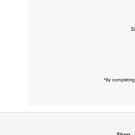
S
Enter
Email
Address
*By completing 
Shop