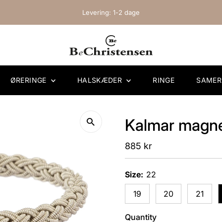
Levering: 1-2 dage
ØRERINGE
HALSKÆDER
RINGE
SAME
Kalmar magne
Regular
885 kr
Price
Size:
22
19
20
21
Quantity