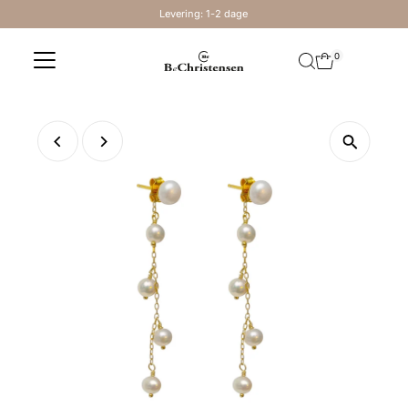
Levering: 1-2 dage
Skip to content
0