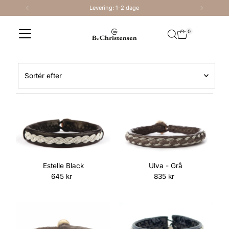
Levering: 1-2 dage
Spring til indhold
0
Sortér
efter
Fremhævet
Mest relevante
Bestsellere
Alfabetisk, A-Å
Alfabetisk, Å-A
Estelle Black
Ulva - Grå
Pris, lav til høj
645 kr
Normalpris
835 kr
Normalpris
Pris, høj til lav
Dato, ældre til nyere
Dato, nyere til ældre