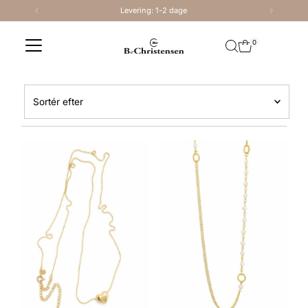
Levering: 1-2 dage
Spring til indhold
0
Sortér
efter
Fremhævet
Mest relevante
Bestsellere
Alfabetisk, A-Å
Alfabetisk, Å-A
Pris, lav til høj
Pris, høj til lav
Dato, ældre til nyere
Dato, nyere til ældre