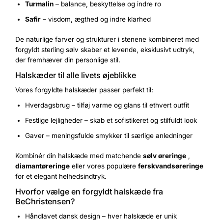
Turmalin
– balance, beskyttelse og indre ro
Safir
– visdom, ægthed og indre klarhed
De naturlige farver og strukturer i stenene kombineret med
forgyldt sterling sølv skaber et levende, eksklusivt udtryk,
der fremhæver din personlige stil.
Halskæder til alle livets øjeblikke
Vores forgyldte halskæder passer perfekt til:
Hverdagsbrug – tilføj varme og glans til ethvert outfit
Festlige lejligheder – skab et sofistikeret og stilfuldt look
Gaver – meningsfulde smykker til særlige anledninger
Kombinér din halskæde med matchende
sølv øreringe
,
diamantøreringe
eller vores populære
ferskvandsøreringe
for et elegant helhedsindtryk.
Hvorfor vælge en forgyldt halskæde fra
BeChristensen?
Håndlavet dansk design – hver halskæde er unik